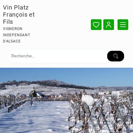
Skip
Vin Platz
to
François et
content
Fils
VIGNERON
INDEPENDANT
D'ALSACE