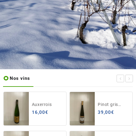
Nos vins
Auxerrois
Pinot gris
Sonnenglanz
16,00
€
39,00
€
de Beblenheim