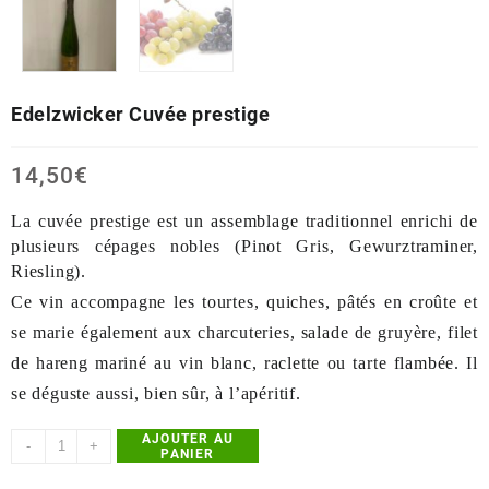
Edelzwicker Cuvée prestige
14,50
€
La cuvée prestige est un assemblage traditionnel enrichi de
plusieurs cépages nobles (Pinot Gris, Gewurztraminer,
Riesling).
Ce vin accompagne les tourtes, quiches, pâtés en croûte et
se marie également aux charcuteries, salade de gruyère, filet
de hareng mariné au vin blanc, raclette ou tarte flambée. Il
se déguste aussi, bien sûr, à
l’apéritif.
AJOUTER AU
quantité
Alternative:
-
+
PANIER
de
Edelzwicker