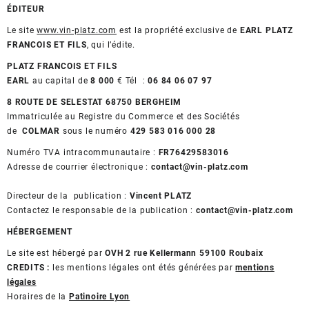
ÉDITEUR
Le site
www.vin-platz.com
est la propriété exclusive de
EARL
PLATZ
FRANCOIS ET FILS
, qui l’édite.
PLATZ FRANCOIS ET FILS
EARL
au capital de
8 000
€ Tél :
06 84 06 07 97
8 ROUTE DE SELESTAT 68750 BERGHEIM
Immatriculée au Registre du Commerce et des Sociétés
de
COLMAR
sous le numéro
429 583 016 000 28
Numéro TVA intracommunautaire :
FR76429583016
Adresse de courrier électronique :
contact@vin-platz.com
Directeur de la publication :
Vincent PLATZ
Contactez le responsable de la publication :
contact@vin-platz.com
HÉBERGEMENT
Le site est hébergé par
OVH 2 rue Kellermann 59100 Roubaix
CREDITS :
les mentions légales ont étés générées par
mentions
légales
Horaires de la
Patinoire Lyon