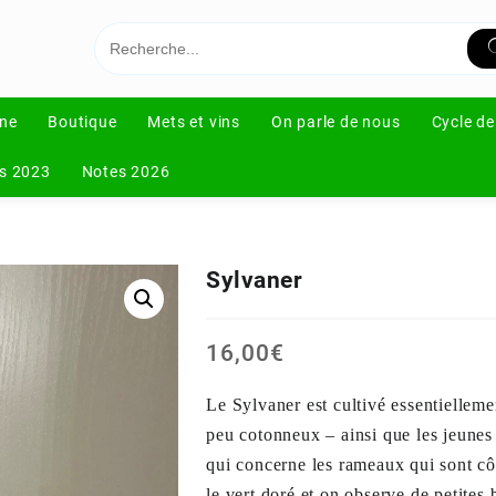
ne
Boutique
Mets et vins
On parle de nous
Cycle de
s 2023
Notes 2026
Sylvaner
16,00
€
Le
S
ylvaner est cultivé essentielle
peu cotonneux – ainsi que les jeunes 
qui concerne les rameaux qui sont côt
le vert doré et on observe de petites