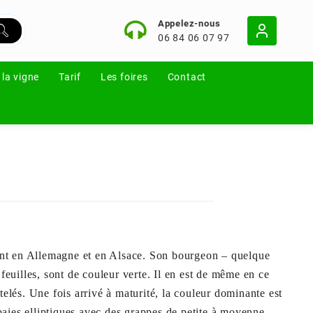
Appelez-nous
06 84 06 07 97
 la vigne
Tarif
Les foires
Contact
ment en Allemagne et
en Alsace.
Son bourgeon – quelque
feuilles, sont de couleur verte. Il en est de même en ce
elés. Une fois arrivé à maturité, la couleur dominante est
 baies elliptiques avec des grappes de petite à moyenne