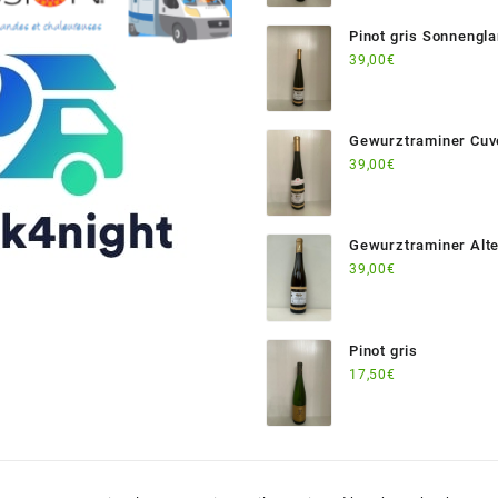
Pinot gris Sonnengl
Beblenheim
39,00
€
Gewurztraminer Cuv
FRANCOIS
39,00
€
Gewurztraminer Alt
Bergheim
39,00
€
Pinot gris
17,50
€