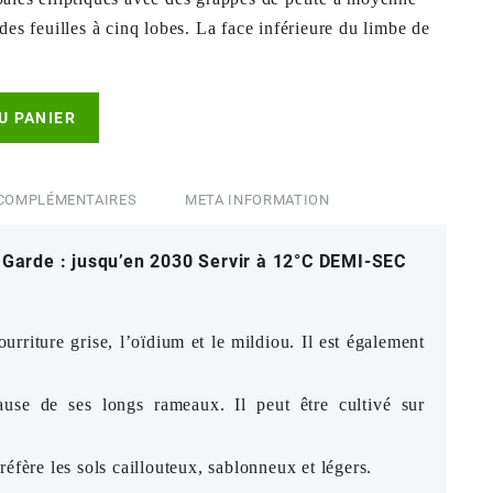
 des feuilles à cinq lobes. La face inférieure du limbe de
Alternative:
U PANIER
COMPLÉMENTAIRES
META INFORMATION
 € Garde : jusqu’en 2030 Servir à 12°C DEMI-SEC
urriture grise, l’oïdium et l
e mildiou
. Il est également
ause de ses longs rameaux. Il peut être cultivé sur
réfère les sols caillouteux, sablonneux et légers.