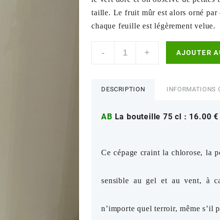
taille. Le fruit m
û
r est alors orné par
chaque feuille est légèrement velue.
quantité
-
+
AJOUTER A
de
Sylvaner
DESCRIPTION
INFORMATIONS 
AB
La bouteille 75 cl : 16.00
Ce cépage craint la chlorose, la po
sensible au gel et au vent, à c
n’importe quel terroir, même s’il p